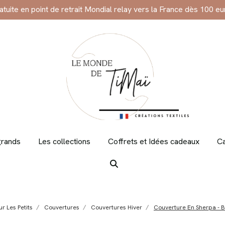
ratuite en point de retrait Mondial relay vers la France dès 100 eu
grands
Les collections
Coffrets et Idées cadeaux
Ca
ur Les Petits
Couvertures
Couvertures Hiver
Couverture En Sherpa -