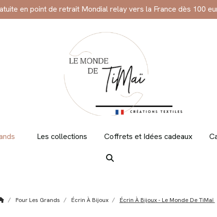
ratuite en point de retrait Mondial relay vers la France dès 100 eu
rands
Les collections
Coffrets et Idées cadeaux
Ca
Pour Les Grands
Écrin À Bijoux
Écrin À Bijoux - Le Monde De TiMaï