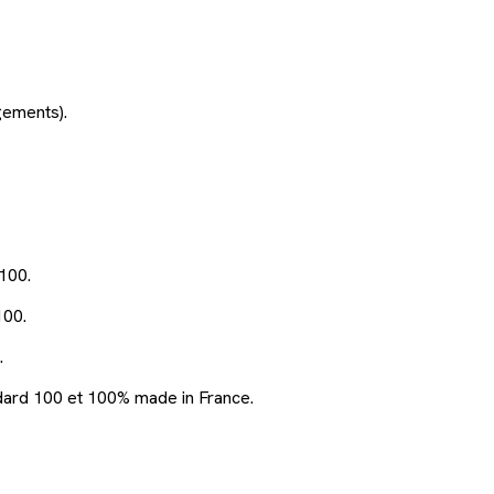
gements).
100.
00.
.
ard 100 et 100% made in France.