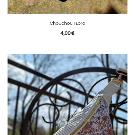
Chouchou FLora
4,00
€