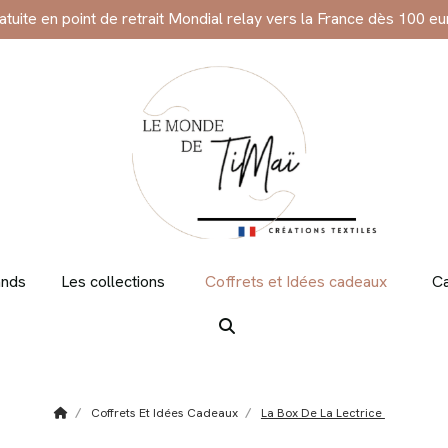
ratuite en point de retrait Mondial relay vers la France dès 100 eu
ands
Les collections
Coffrets et Idées cadeaux
Ca
Coffrets Et Idées Cadeaux
La Box De La Lectrice