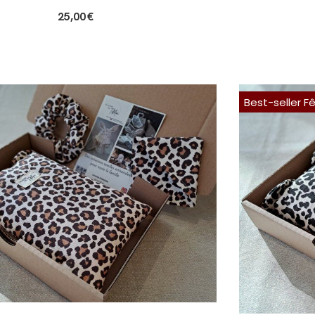
25,00
€
Best-seller F