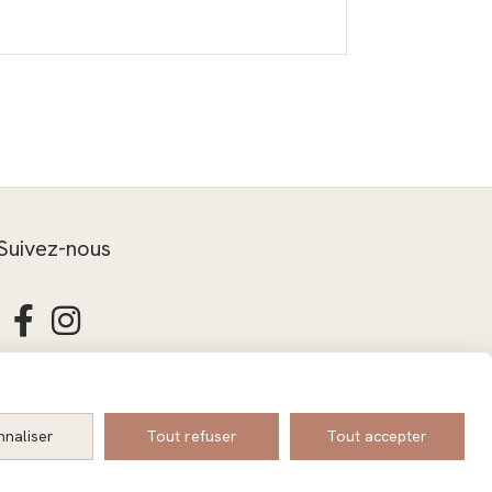
Suivez-nous


CONTACT
nnaliser
Tout refuser
Tout accepter
on Compte
Créer un site web