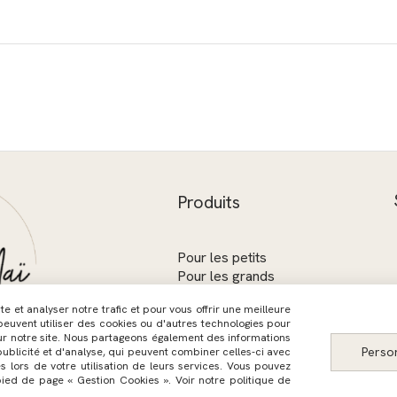
Produits
Pour les petits
Pour les grands
Les collections
 et analyser notre trafic et pour vous offrir une meilleure
Coffrets cadeaux
 peuvent utiliser des cookies ou d'autres technologies pour
Carte cadeau
ur notre site. Nous partageons également des informations
Perso
publicité et d'analyse, qui peuvent combiner celles-ci avec
s lors de votre utilisation de leurs services. Vous pouvez
pied de page « Gestion Cookies ». Voir notre politique de
générales de vente
Politique de confidentialité
Gestion cookies
M