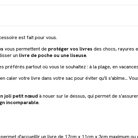
cessoire est fait pour vous.
es
vous permettent de
protéger vos livres
des chocs, rayures e
lisser un
livre de poche ou une liseuse
.
s préférés partout où vous le souhaitez : à la plage, en vacance
n caler votre livre dans votre sac pour éviter qu'il s'abîme... Vou
n joli petit nœud
à nouer sur le dessus, qui permet de s'assurer 
ign incomparable
.
s permet d'accueillir un livre de 17cm x 11cm x 3cm maximum o