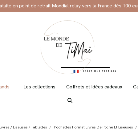
ratuite en point de retrait Mondial relay vers la France dès 100 eu
rands
Les collections
Coffrets et Idées cadeaux
Ca
ivres / Liseuses / Tablettes
Pochettes Format Livres De Poche Et Liseuses