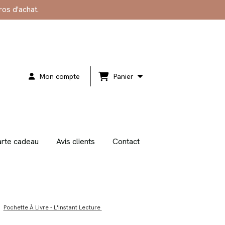
ros d'achat.
Mon compte
Panier
rte cadeau
Avis clients
Contact
Pochette À Livre - L'instant Lecture