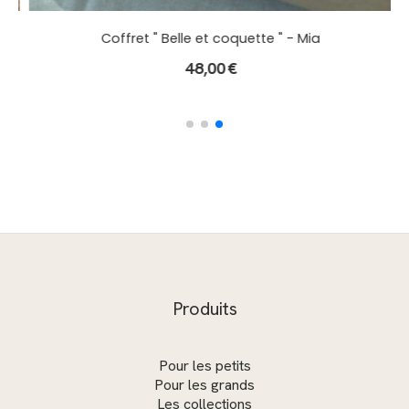
fret "Routine douceur" Mia
C
30,00
€
Produits
Pour les petits
Pour les grands
Les collections